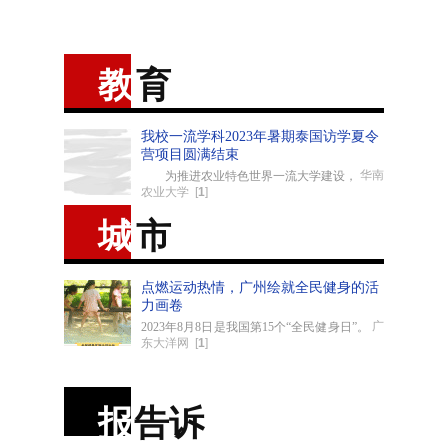
教
育
我校一流学科2023年暑期泰国访学夏令
营项目圆满结束
华南
为推进农业特色世界一流大学建设，
农业大学
[
1
]
城
市
点燃运动热情，广州绘就全民健身的活
力画卷
广
2023年8月8日是我国第15个“全民健身日”。
东大洋网
[
1
]
报
告诉