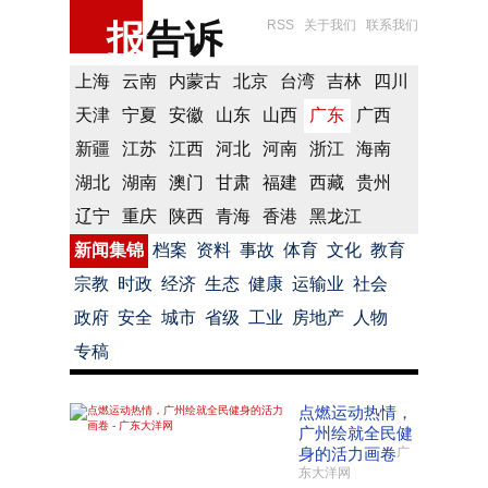
报
告诉
RSS
关于我们
联系我们
上海
云南
内蒙古
北京
台湾
吉林
四川
天津
宁夏
安徽
山东
山西
广东
广西
新疆
江苏
江西
河北
河南
浙江
海南
湖北
湖南
澳门
甘肃
福建
西藏
贵州
辽宁
重庆
陕西
青海
香港
黑龙江
新闻集锦
档案
资料
事故
体育
文化
教育
宗教
时政
经济
生态
健康
运输业
社会
政府
安全
城市
省级
工业
房地产
人物
专稿
点燃运动热情，
广州绘就全民健
身的活力画卷
广
东大洋网