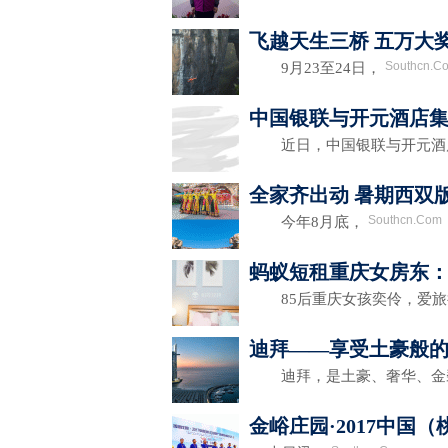
飞越天生三桥 五万大
Southcn.C
9月23至24日，
中国银联与开元酒店集
近日，中国银联与开元酒
全家齐出动 暑期西双
Southcn.Com
今年8月底，
蚂蚁短租重庆女房东
85后重庆女孩奕伶，爱旅
迪拜——享受土豪般
迪拜，是土豪、奢华、金
金峪庄园·2017中