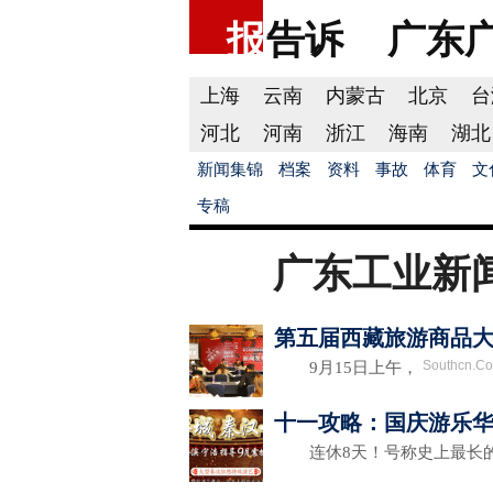
报
告诉
广东
上海
云南
内蒙古
北京
台
河北
河南
浙江
海南
湖北
新闻集锦
档案
资料
事故
体育
文
专稿
广东工业新
第五届西藏旅游商品大
Southcn.C
9月15日上午，
十一攻略：国庆游乐华
连休8天！号称史上最长的