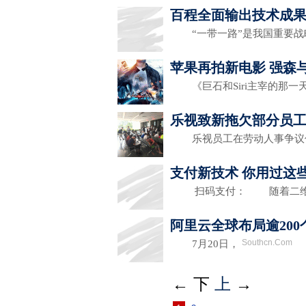
百程全面输出技术成果
“一带一路”是我国重要战
苹果再拍新电影 强森与
《巨石和Siri主宰的那一
乐视致新拖欠部分员工
乐视员工在劳动人事争议
支付新技术 你用过这
扫码支付： 随着二维
阿里云全球布局逾20
Southcn.Com
7月20日，
←
下
上
→