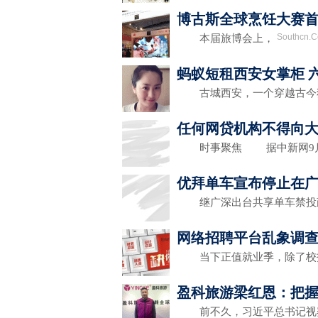
博古斯全球烹饪大赛
Southcn.
本届旅博会上，
蚂蚁短租西安女掌柜 
古城西安，一个穿越古今
任何网贷机构不得向
时事聚焦 据中新网9月
优拜单车宣布停止在
继广深出台共享单车禁投
网络招聘平台乱象调查
当下正值就业季，除了校
盈科旅游梁红恩：把握
前不久，习近平总书记视