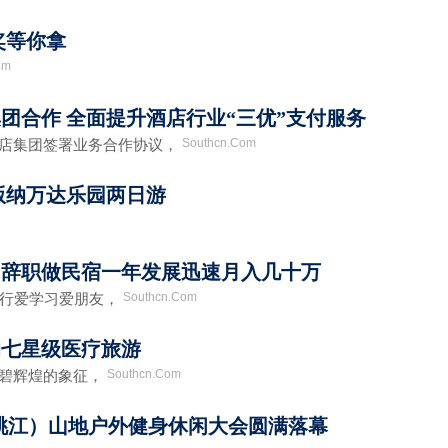
奖等你拿
om
团合作 全面提升酒店行业“三优”支付服务
Southcn.Com
店集团签署业务合作协议，
版纳万达乐园两日游
：辞职做民宿一年发展迅速月入几十万
Southcn.Com
行爱学习爱朋友，
的七星级医疗旅游
Southcn.Com
碧辉煌的象征，
国（桃江）山地户外健身休闲大会圆满落幕