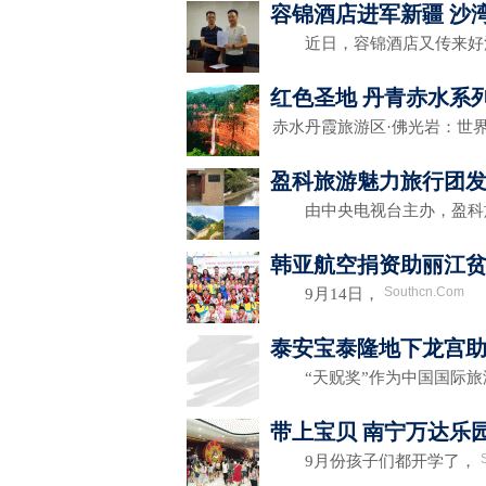
容锦酒店进军新疆 沙
近日，容锦酒店又传来好
红色圣地 丹青赤水系
赤水丹霞旅游区·佛光岩：世
盈科旅游魅力旅行团
由中央电视台主办，盈科
韩亚航空捐资助丽江
Southcn.Com
9月14日，
泰安宝泰隆地下龙宫助
“天贶奖”作为中国国际旅
带上宝贝 南宁万达乐
9月份孩子们都开学了，