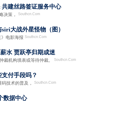
 共建丝路签证服务中心
Southcn.Com
略决策，
siri大战外星怪物（图）
Southcn.Com
天》电影海报
薪水 贾跃亭归期成迷
Southcn.Com
仲裁机构填表或等待仲裁。
些支付手段吗？
Southcn.Com
码技术的普及，
0个数据中心