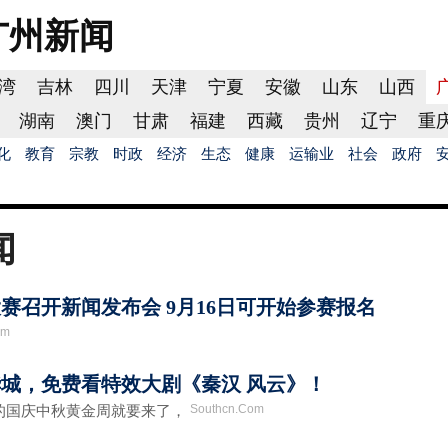
广州
新闻
湾
吉林
四川
天津
宁夏
安徽
山东
山西
湖南
澳门
甘肃
福建
西藏
贵州
辽宁
重
化
教育
宗教
时政
经济
生态
健康
运输业
社会
政府
闻
赛召开新闻发布会 9月16日可开始参赛报名
om
城，免费看特效大剧《秦汉 风云》！
Southcn.Com
国庆中秋黄金周就要来了，