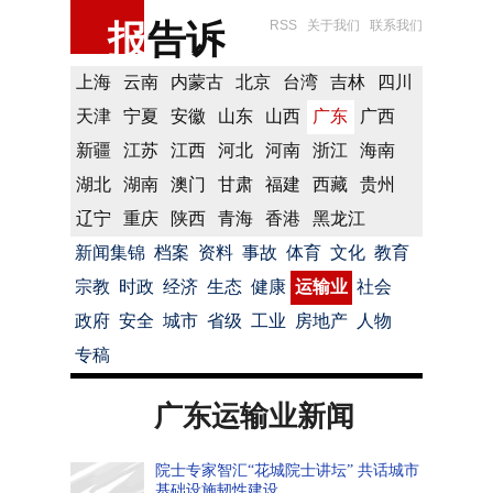
报
告诉
RSS
关于我们
联系我们
上海
云南
内蒙古
北京
台湾
吉林
四川
天津
宁夏
安徽
山东
山西
广东
广西
新疆
江苏
江西
河北
河南
浙江
海南
湖北
湖南
澳门
甘肃
福建
西藏
贵州
辽宁
重庆
陕西
青海
香港
黑龙江
新闻集锦
档案
资料
事故
体育
文化
教育
宗教
时政
经济
生态
健康
运输业
社会
政府
安全
城市
省级
工业
房地产
人物
专稿
广东运输业新闻
院士专家智汇“花城院士讲坛” 共话城市
基础设施韧性建设