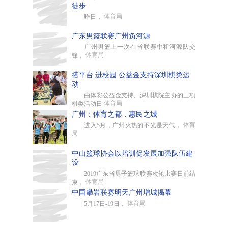
徒步
体育局
昨日，
广东男篮联赛广州负河源
广州男篮上一次在省联赛中和河源队交
体育局
锋，
搭平台 进校园 公益金支持深圳棋类运
动
由体彩公益金支持、深圳棋院主办的三项
体育局
棋类活动日
广州：体育之都，惠民之城
体育
进入5月，广州火热的不光是天气，
局
中山篮球协会以培训促发展加强队伍建
设
2019广东省男子篮球联赛次轮比赛日前结
体育局
束，
中国攀岩联赛明天广州增城揭幕
体育局
5月17日-19日，